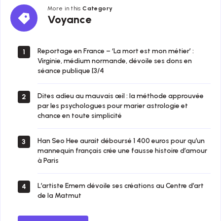
More in this
Category
Voyance
Voyance
Reportage en France – ‘La mort est mon métier’ :
1
Virginie, médium normande, dévoile ses dons en
séance publique [3/4
Dites adieu au mauvais œil : la méthode approuvée
2
par les psychologues pour marier astrologie et
chance en toute simplicité
Han Seo Hee aurait déboursé 1 400 euros pour qu’un
3
mannequin français crée une fausse histoire d’amour
à Paris
L’artiste Emem dévoile ses créations au Centre d’art
4
de la Matmut