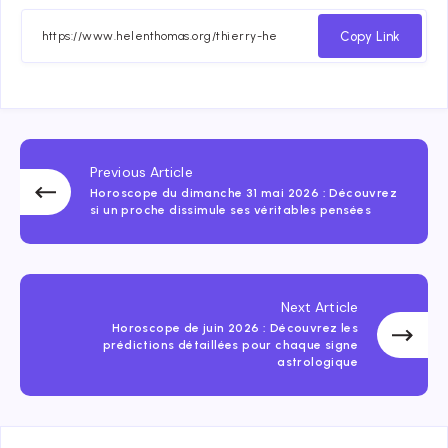
on
on
on
on
Facebook
Twitter
Email
Whatsapp
Copy Link
Previous Article
Horoscope du dimanche 31 mai 2026 : Découvrez
si un proche dissimule ses véritables pensées
Next Article
Horoscope de juin 2026 : Découvrez les
prédictions détaillées pour chaque signe
astrologique