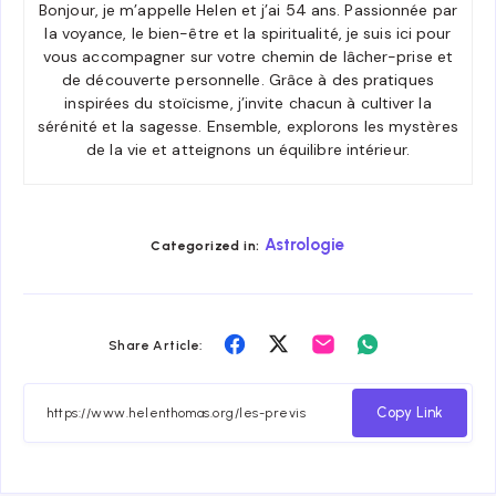
Bonjour, je m’appelle Helen et j’ai 54 ans. Passionnée par
la voyance, le bien-être et la spiritualité, je suis ici pour
vous accompagner sur votre chemin de lâcher-prise et
de découverte personnelle. Grâce à des pratiques
inspirées du stoïcisme, j’invite chacun à cultiver la
sérénité et la sagesse. Ensemble, explorons les mystères
de la vie et atteignons un équilibre intérieur.
Astrologie
Categorized in:
Share
Share
Share
Share
Share Article:
on
on
on
on
Facebook
Twitter
Email
Whatsapp
Copy Link