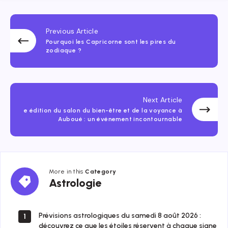
Previous Article
Pourquoi les Capricorne sont les pires du
zodiaque ?
Next Article
e édition du salon du bien-être et de la voyance à
Auboué : un événement incontournable
More in this
Category
Astrologie
Astrologie
Prévisions astrologiques du samedi 8 août 2026 :
1
découvrez ce que les étoiles réservent à chaque signe