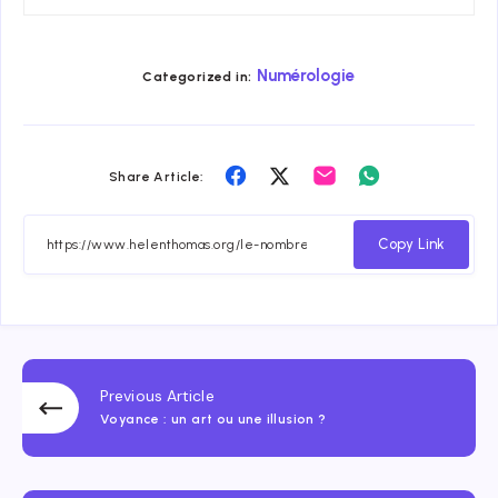
Numérologie
Categorized in:
Share
Share
Share
Share
Share Article:
on
on
on
on
Facebook
Twitter
Email
Whatsapp
Copy Link
Previous Article
Voyance : un art ou une illusion ?