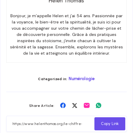
Helen Thomas
Bonjour, je m’appelle Helen et j’ai 54 ans. Passionnée par
la voyance, le bien-être et la spiritualité, je suis ici pour
vous accompagner sur votre chemin de lâcher-prise et
de découverte personnelle. Grâce à des pratiques
inspirées du stoïcisme, j’invite chacun à cultiver la
sérénité et la sagesse. Ensemble, explorons les mystères
de la vie et atteignons un équilibre intérieur.
Numérologie
Categorized in:
Share
Share
Share
Share
Share Article:
on
on
on
on
Facebook
Twitter
Email
Whatsapp
Copy Link