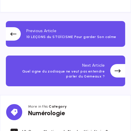
Previous Article
10 LEÇONS du STOÏCISME Pour garder Son calme
Next Article
Quel signe du zodiaque ne veut pas entendre
parler du Gémeaux ?
More in this
Category
Numérologie
Numérologie