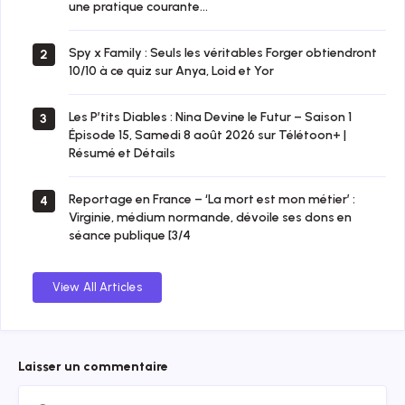
une pratique courante…
Spy x Family : Seuls les véritables Forger obtiendront
2
10/10 à ce quiz sur Anya, Loid et Yor
Les P’tits Diables : Nina Devine le Futur – Saison 1
3
Épisode 15, Samedi 8 août 2026 sur Télétoon+ |
Résumé et Détails
Reportage en France – ‘La mort est mon métier’ :
4
Virginie, médium normande, dévoile ses dons en
séance publique [3/4
View All Articles
Laisser un commentaire