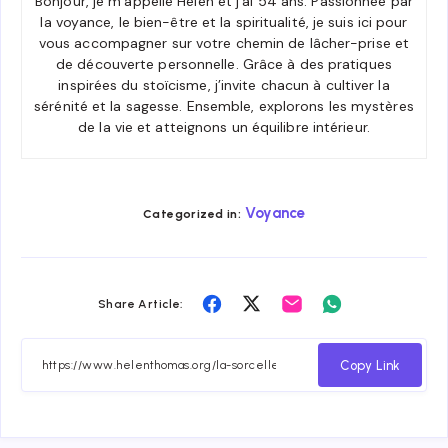
Bonjour, je m’appelle Helen et j’ai 54 ans. Passionnée par
la voyance, le bien-être et la spiritualité, je suis ici pour
vous accompagner sur votre chemin de lâcher-prise et
de découverte personnelle. Grâce à des pratiques
inspirées du stoïcisme, j’invite chacun à cultiver la
sérénité et la sagesse. Ensemble, explorons les mystères
de la vie et atteignons un équilibre intérieur.
Voyance
Categorized in:
Share
Share
Share
Share
Share Article:
on
on
on
on
Facebook
Twitter
Email
Whatsapp
Copy Link