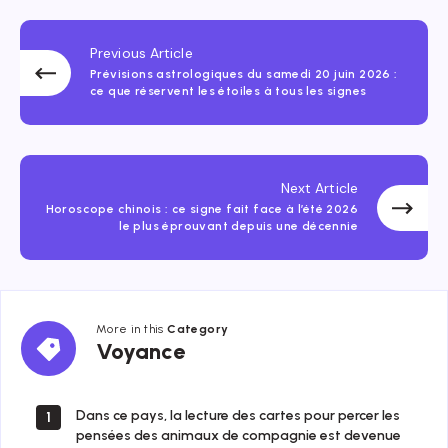
Previous Article
Prévisions astrologiques du samedi 20 juin 2026 :
ce que réservent les étoiles à tous les signes
Next Article
Horoscope chinois : ce signe fait face à l’été 2026
le plus éprouvant depuis une décennie
More in this
Category
Voyance
Voyance
Dans ce pays, la lecture des cartes pour percer les
1
pensées des animaux de compagnie est devenue