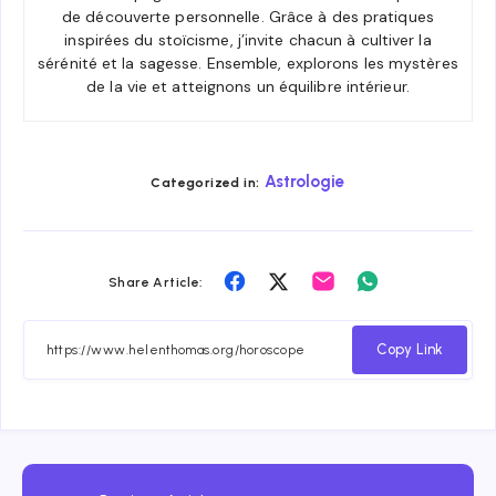
de découverte personnelle. Grâce à des pratiques
inspirées du stoïcisme, j’invite chacun à cultiver la
sérénité et la sagesse. Ensemble, explorons les mystères
de la vie et atteignons un équilibre intérieur.
Astrologie
Categorized in:
Share
Share
Share
Share
Share Article:
on
on
on
on
Facebook
Twitter
Email
Whatsapp
Copy Link