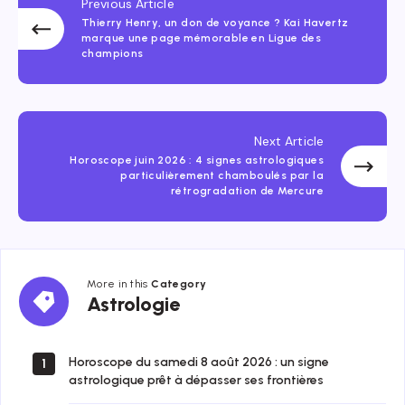
Previous Article
Thierry Henry, un don de voyance ? Kai Havertz
marque une page mémorable en Ligue des
champions
Next Article
Horoscope juin 2026 : 4 signes astrologiques
particulièrement chamboulés par la
rétrogradation de Mercure
More in this
Category
Astrologie
Astrologie
Horoscope du samedi 8 août 2026 : un signe
1
astrologique prêt à dépasser ses frontières